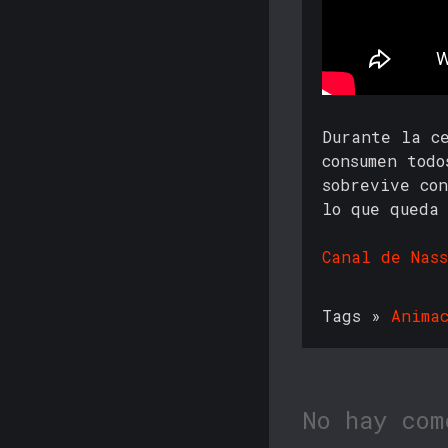
Durante la c
consumen todo
sobrevive co
lo que queda 
Canal de Nas
Tags »
Anima
No hay com