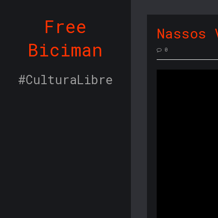
Free
Nassos 
Biciman
0
#CulturaLibre