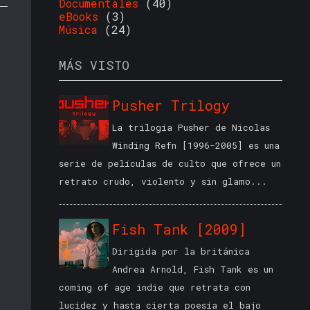
Documentales
(40)
eBooks
(3)
Música
(24)
MÁS VISTO
Pusher Trilogy
La trilogía Pusher de Nicolas
Winding Refn [1996-2005] es una
serie de películas de culto que ofrece un
retrato crudo, violento y sin glamo...
Fish Tank [2009]
Dirigida por la británica
Andrea Arnold, Fish Tank es un
coming of age indie que retrata con
lucidez y hasta cierta poesía el bajo